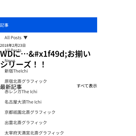
おしゃれな和柄傘ブランド北斎グラフィック
記事
All Posts
2018年2月23日
All Posts
WDに…&#x1f49d;お揃い
News
シリーズ！！
新宿TheIchi
原宿北斎グラフィック
最新記事
すべて表示
赤レンガThe Ichi
名古屋大須The Ichi
京都祇園北斎グラフィック
出雲北斎グラフィック
太宰府天満宮北斎グラフィック