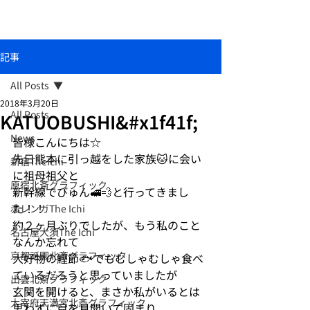
おしゃれな和柄傘ブランド北斎グラフィック
記事
All Posts
2018年3月20日
All Posts
KATUOBUSHI&#x1f41f;
News
皆様こんにちは☆
先日熊本に引っ越をした家族🐱に会い
新宿TheIchi
に祖母祖父と
原宿北斎グラフィック
新幹線でびゅん🚅💨と行ってきまし
た！！
赤レンガThe Ichi
約２ヶ月ぶりでしたが、もう私のこと
名古屋大須The Ichi
なんか忘れて
京都祇園北斎グラフィック
大好物の鰹節🐟でもむしゃむしゃ食べ
ているだろうと思っていましたが
出雲北斎グラフィック
玄関を開けると、まさか私がいるとは
太宰府天満宮北斎グラフィック
思わずに目を見開いて固まり、