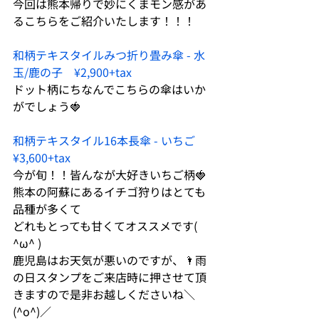
今回は熊本帰りで妙にくまモン感があ
るこちらをご紹介いたします！！！
和柄テキスタイルみつ折り畳み傘 - 水
玉/鹿の子　¥2,900+tax
ドット柄にちなんでこちらの傘はいか
がでしょう🍓
和柄テキスタイル16本長傘 - いちご　
¥3,600+tax
今が旬！！皆んなが大好きいちご柄🍓
熊本の阿蘇にあるイチゴ狩りはとても
品種が多くて
どれもとっても甘くてオススメです( 
^ω^ )
鹿児島はお天気が悪いのですが、🌂雨
の日スタンプをご来店時に押させて頂
きますので是非お越しくださいね＼
(^o^)／