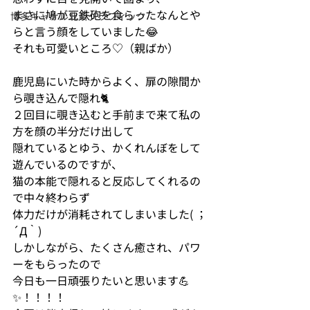
まさに鳩が豆鉄砲を食らったなんとや
博多キャナル北斎グラフィック
らと言う顔をしていました😂
それも可愛いところ♡（親ばか）
鹿児島にいた時からよく、扉の隙間か
ら覗き込んで隠れ🐈
２回目に覗き込むと手前まで来て私の
方を顔の半分だけ出して
隠れているとゆう、かくれんぼをして
遊んでいるのですが、
猫の本能で隠れると反応してくれるの
で中々終わらず
体力だけが消耗されてしまいました( ；
´Д｀)
しかしながら、たくさん癒され、パワ
ーをもらったので
今日も一日頑張りたいと思います💪
✨！！！！