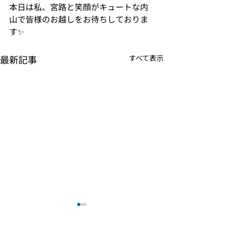
本日は私、宮路と笑顔がキュートな内
山で皆様のお越しをお待ちしておりま
す✨
最新記事
すべて表示
✨秋の再入荷✨
母の日のギフト
&#x1f490;✨