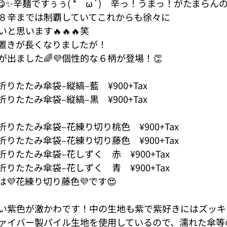
✨辛麺ですぅぅ( *｀ω´)　辛っ！うまっ！がたまらんの
８辛までは制覇していてこれからも徐々に
と思います🔥🔥🔥笑
置きが長くなりましたが！
出ました🌈💜個性的な６柄が登場！👏
りたたみ傘袋–縦縞–藍　¥900+Tax
りたたみ傘袋–縦縞–黒　¥900+Tax
りたたみ傘袋–花練り切り桃色　¥900+Tax
りたたみ傘袋–花練り切り藤色　¥900+Tax
りたたみ傘袋–花しずく　赤　¥900+Tax
りたたみ傘袋–花しずく　青　¥900+Tax
💜花練り切り藤色💜です😍
い紫色が激かわです！中の生地も紫で紫好きにはズッキュ
ァイバー製パイル生地を使用しているので、濡れた傘等