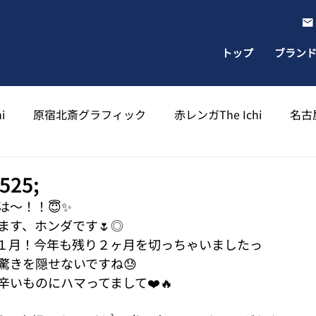
トップ
ブラン
i
原宿北斎グラフィック
赤レンガThe Ichi
名古屋
出雲北斎グラフィック
太宰府天満宮北斎グラフィック
525;
は～！！😇✨
ます、ホンダです🌷◎
１月！今年も残り２ヶ月を切っちゃいましたっ
驚きを隠せないですね😓
いものにハマってまして❤️🔥