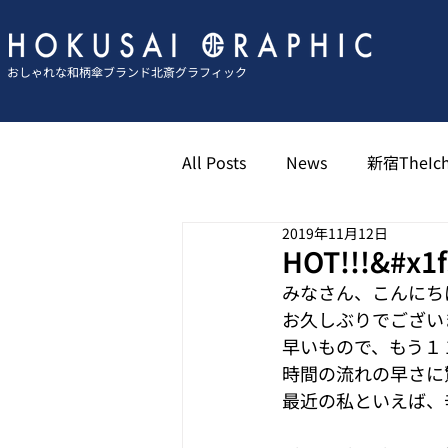
おしゃれな和柄傘ブランド北斎グラフィック
All Posts
News
新宿TheIch
2019年11月12日
京都祇園北斎グラフィック
HOT!!!&#x1f
みなさん、こんにち
お久しぶりでござい
博多キャナル北斎グラフィック
早いもので、もう１
時間の流れの早さに
最近の私といえば、辛