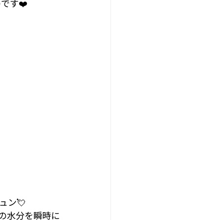
です❤️
ン💘
の水分を瞬時に