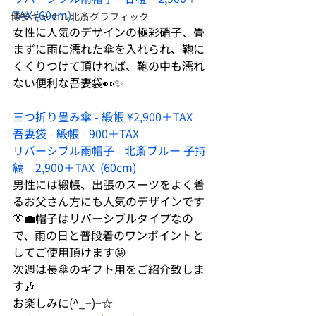
TAX (60cm)
博多キャナル北斎グラフィック
女性に人気のデザインの極彩硝子、畳
まずに雨に濡れた傘を入れられ、鞄に
くくりつけて頂ければ、鞄の中も濡れ
ない便利な吾妻袋👀✨
三つ折り畳み傘 - 緞帳 ¥2,900＋TAX
吾妻袋 - 緞帳 - 900＋TAX
リバーシブル雨帽子 - 北斎ブルー 子持
縞　2,900＋TAX  (60cm)
男性には緞帳、出張のスーツをよく着
るお父さん方にも人気のデザインです
👔💼帽子はリバーシブルタイプなの
で、雨の日と普段着のワンポイントと
してご使用頂けます😝
次週は長傘のギフト用をご紹介致しま
す🎶
お楽しみに(^_−)−☆