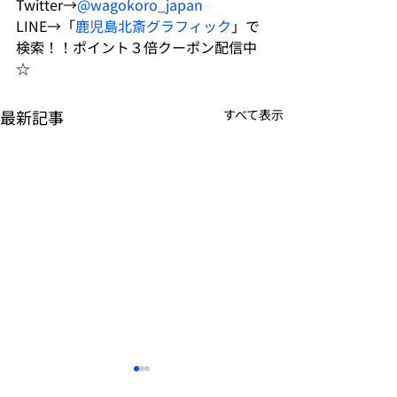
Twitter→
@wagokoro_japan
LINE→「
鹿児島北斎グラフィック
」で
検索！！ポイント３倍クーポン配信中
☆
最新記事
すべて表示
✨秋の再入荷✨
母の日のギフト