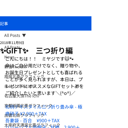
おしゃれな和柄傘ブランド北斎グラフィック
記事
All Posts
2018年11月9日
All Posts
✨GIFT✨ 三つ折り編
News
こんにちは！！　ミヤジです🐱🐾
傘はご自分用だけでなく、贈り物や、
新宿TheIchi
お誕生日プレゼントとしても喜ばれる
原宿北斎グラフィック
ことが多く見られますが、本日は、プ
レゼントにオススメなGIFTセット🎁を
赤レンガThe Ichi
ご紹介したいと思います＼(^o^)／
名古屋大須The Ichi
京都祇園北斎グラフィック
和柄テキスタイル三つ折り畳み傘 - 極
歳硝子 ¥2,900＋TAX
出雲北斎グラフィック
吾妻袋 - 百合　¥900＋TAX
太宰府天満宮北斎グラフィック
リバーシブル雨帽子 - 甘橙　2,900＋