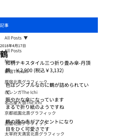
おしゃれな和柄傘ブランド北斎グラフィック
記事
All Posts
2018年4月17日
All Posts
鶴
News
和柄テキスタイル三つ折り畳み傘-丹頂
鶴　￥2,900 (税込￥3,132) 
新宿TheIchi
原宿北斎グラフィック
色はシンプルなのに鶴が詰められてい
て
赤レンガThe Ichi
賑やかな傘になっています
名古屋大須The Ichi
まるで折り紙のようですね
京都祇園北斎グラフィック
鶴の頭の赤がアクセントになり
出雲北斎グラフィック
目をひく可愛さです
太宰府天満宮北斎グラフィック