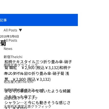
おしゃれな和柄傘ブランド北斎グラフィック
記事
All Posts
2018年3月6日
All Posts
菊
News
新宿TheIchi
和柄テキスタイル三つ折り畳み傘-硝子
原宿北斎グラフィック
菊 韓紅　￥2,900 (税込￥3,132)和柄テ
キスタイル三つ折り畳み傘-硝子菊 浅
赤レンガThe Ichi
葱　￥2,900 (税込￥3,132) 
名古屋大須The Ichi
京都祇園北斎グラフィック
まるで万華鏡の中を覗いたような綺麗
さを持った傘です
出雲北斎グラフィック
シャラン…と今にも動きそうな感じさ
太宰府天満宮北斎グラフィック
えします(^^)