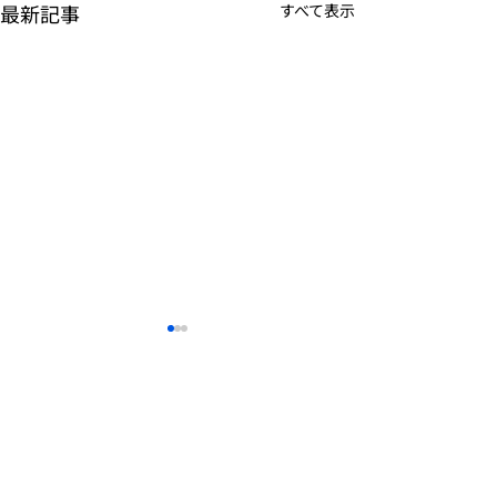
最新記事
すべて表示
✨秋の再入荷✨
母の日のギフト
&#x1f490;✨
天然竹純黒日傘-彼岸花
￥3,600（税抜） (税込
こんにちは🐰 こ
北斎グラフィック
姉妹ブランド
￥3,960)和柄テキスタイル天
落ち着いてきて、
ー ニュース
ー かすう工房
然竹日傘-芍薬 ￥3,600（税
の良い天気が続い
ー ブランドコンセプト
ー かんざし屋wargo