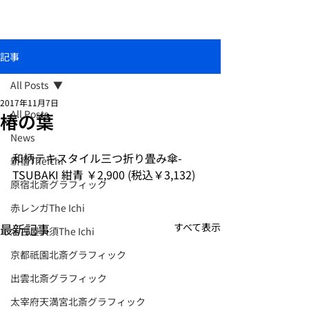
おしゃれな和柄傘ブランド北斎グラフィック
記事
All Posts
2017年11月7日
All Posts
椿の葉
News
和柄テキスタイル三つ折り畳み傘-
新宿TheIchi
TSUBAKI 紺青 ￥2,900 (税込￥3,132)
原宿北斎グラフィック
赤レンガThe Ichi
最新記事
すべて表示
名古屋大須The Ichi
京都祇園北斎グラフィック
出雲北斎グラフィック
太宰府天満宮北斎グラフィック