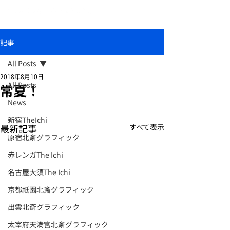
おしゃれな和柄傘ブランド北斎グラフィック
記事
All Posts
2018年8月10日
All Posts
常夏！
News
新宿TheIchi
最新記事
すべて表示
原宿北斎グラフィック
赤レンガThe Ichi
名古屋大須The Ichi
京都祇園北斎グラフィック
出雲北斎グラフィック
太宰府天満宮北斎グラフィック