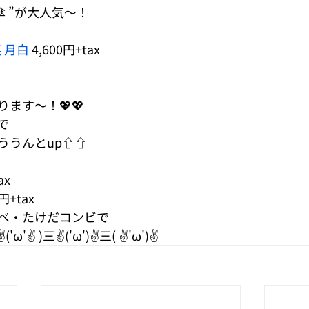
傘 ”が大人気～！
 月白
 4,600円+tax
ます～！💖💖
で
ううんとup⇧⇧
ax
0円+tax
べ・たけだコンビで
✌ )三✌('ω')✌三( ✌'ω')✌