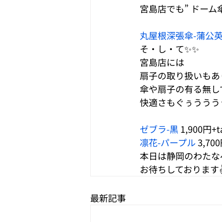
宮島店でも” ドーム
丸屋根深張傘-蒲公英
そ・し・て✨✨
宮島店には
扇子の取り扱いもあり
傘や扇子の有る無し
快適さもぐぅううう
ゼブラ-黒 
1,900円+t
凛花-パープル 
3,70
本日は静岡のわたな
お待ちしております✌('ω'
最新記事