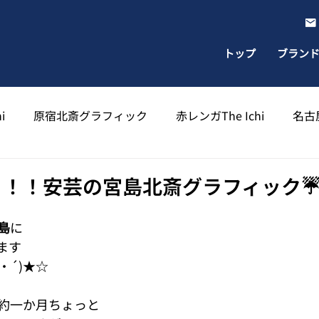
トップ
ブラン
i
原宿北斎グラフィック
赤レンガThe Ichi
名古屋
出雲北斎グラフィック
太宰府天満宮北斎グラフィック
PEN！！！安芸の宮島北斎グラフィック
島
に
ます
・´)★☆
約一か月ちょっと