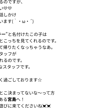
るのですが、
💛💛
話しかけ
ます(｀・ω・´)
キー
”と名付けたこの子は
とこっちを見てくれるのです。
て帰りたくなっちゃうなあ。
タッフが
れるのです。
なスタッフです。
く過ごしております☆
とこ決まってないな～って方
ある
宮島
へ！
びに来てくださいね💓💓