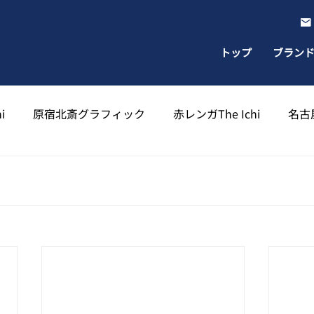
トップ
ブラン
i
原宿北斎グラフィック
赤レンガThe Ichi
名古屋
出雲北斎グラフィック
太宰府天満宮北斎グラフィック