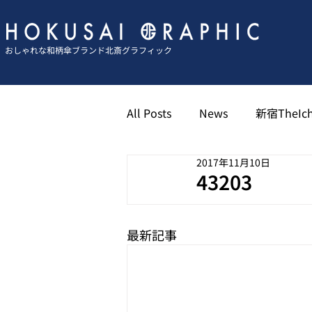
おしゃれな和柄傘ブランド北斎グラフィック
All Posts
News
新宿TheIch
2017年11月10日
京都祇園北斎グラフィック
43203
博多キャナル北斎グラフィック
最新記事