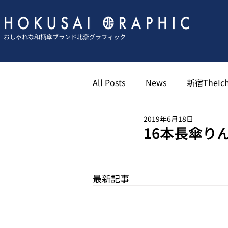
おしゃれな和柄傘ブランド北斎グラフィック
All Posts
News
新宿TheIch
2019年6月18日
京都祇園北斎グラフィック
16本長傘り
博多キャナル北斎グラフィック
最新記事