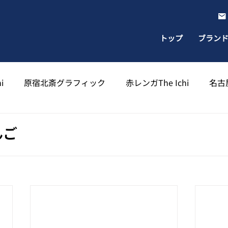
トップ
ブラン
i
原宿北斎グラフィック
赤レンガThe Ichi
名古屋
出雲北斎グラフィック
太宰府天満宮北斎グラフィック
んご