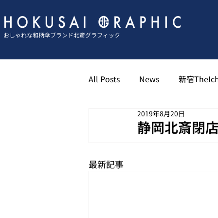
おしゃれな和柄傘ブランド北斎グラフィック
All Posts
News
新宿TheIch
2019年8月20日
京都祇園北斎グラフィック
静岡北斎閉店まで
博多キャナル北斎グラフィック
最新記事