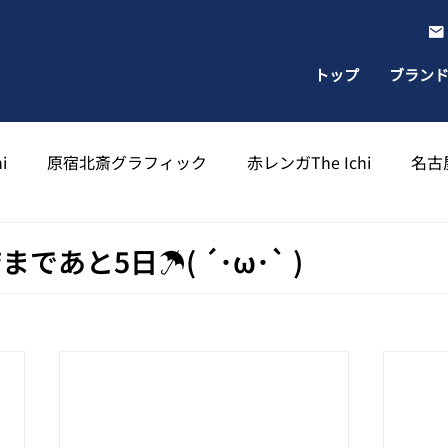
トップ
ブラン
i
原宿北斎グラフィック
赤レンガThe Ichi
名古屋
出雲北斎グラフィック
太宰府天満宮北斎グラフィック
あと5日☂️( ´･ω･` )