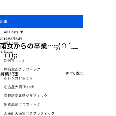
おしゃれな和柄傘ブランド北斎グラフィック
記事
All Posts
2019年8月23日
All Posts
雨女からの卒業…:;(∩´﹏
News
`∩);:
新宿TheIchi
原宿北斎グラフィック
最新記事
すべて表示
赤レンガThe Ichi
名古屋大須The Ichi
京都祇園北斎グラフィック
出雲北斎グラフィック
太宰府天満宮北斎グラフィック