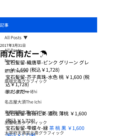
おしゃれな和柄傘ブランド北斎グラフィック
記事
All Posts
2017年3月31日
All Posts
雨だ雨だー☂
News
宝石髪留-織唐草-ピンク グリーン グレ
ー￥ 1,600 (税込￥1,728)
新宿TheIchi
宝石髪留-芥子真珠-水色 桃 ￥1,600 (税
原宿北斎グラフィック
込￥1,728)
まだまだ～！
赤レンガThe Ichi
名古屋大須The Ichi
京都祇園北斎グラフィック
宝石髪留-薔薇花束-濃桃 薄桃 ￥1,600 
(税込￥1,728)
出雲北斎グラフィック
宝石髪留-雫蝶々-緑
茶 桃 黒 ￥1,600 
太宰府天満宮北斎グラフィック
(税込￥1,72
8)