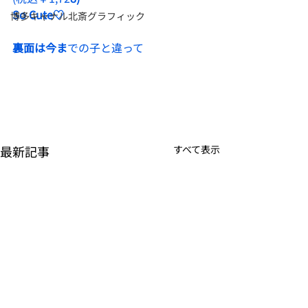
So Cute♡
博多キャナル北斎グラフィック
裏面は今ま
での子と違って
最新記事
すべて表示