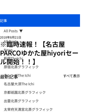
おしゃれな和柄傘ブランド北斎グラフィック
記事
All Posts
2018年8月21日
All Posts
※臨時速報！【名古屋
News
PARCOゆかた屋hiyoriセー
新宿TheIchi
ル開始！！】
原宿北斎グラフィック
赤レンガThe Ichi
最新記事
すべて表示
名古屋大須The Ichi
京都祇園北斎グラフィック
出雲北斎グラフィック
太宰府天満宮北斎グラフィック