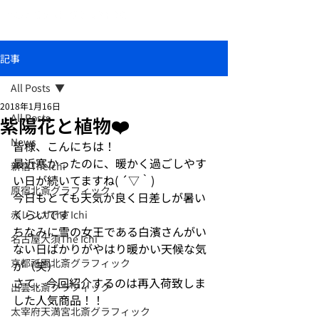
おしゃれな和柄傘ブランド北斎グラフィック
記事
All Posts
2018年1月16日
All Posts
紫陽花と植物❤️
News
皆様、こんにちは！
最近寒かったのに、暖かく過ごしやす
新宿TheIchi
い日が続いてますね( ´▽｀)
原宿北斎グラフィック
今日もとても天気が良く日差しが暑い
くらいです
赤レンガThe Ichi
ちなみに雪の女王である白濱さんがい
名古屋大須The Ichi
ない日ばかりがやはり暖かい天候な気
京都祇園北斎グラフィック
が（笑）
さて、今回紹介するのは再入荷致しま
出雲北斎グラフィック
した人気商品！！
太宰府天満宮北斎グラフィック