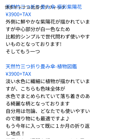
天然竹三つ折り畳み傘-極彩紫陽花　
博多キャナル北斎グラフィック
¥3900+TAX
外側に鮮やかな紫陽花が描かれていま
すが中心部分が白一色なため
比較的シンプルで世代問わず使いやす
いものとなっております!
そしてもう一つ
天然竹三つ折り畳み傘-植物図鑑　　
¥3900+TAX
淡い水色に繊細に植物が描かれていま
すが、こちらも色味全体が
水色でまとめられていて落ち着きのあ
る綺麗な柄となっております
自分用は勿論、どなたでも使いやすい
ので贈り物にも最適ですよ♪
もう今年に入って既に１か月の折り返
し地点！