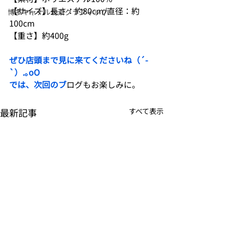
【サイズ】長さ：約80cm/直径：約
博多キャナル北斎グラフィック
100cm
【重さ】約400g
ぜひ店頭まで見に来てくださいね（´-
`）.｡oO
では、次回のブ
ログもお楽しみに。
最新記事
すべて表示