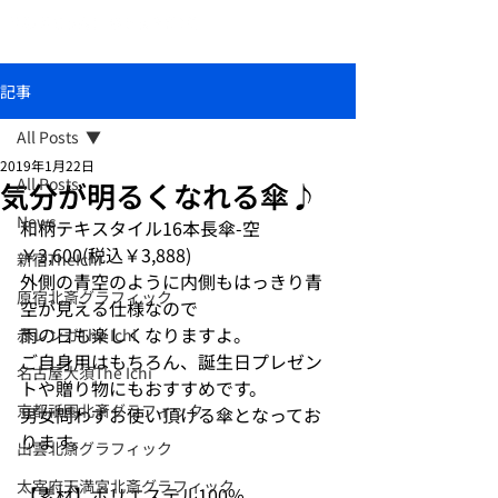
おしゃれな和柄傘ブランド北斎グラフィック
記事
All Posts
2019年1月22日
All Posts
気分が明るくなれる傘♪
News
和柄テキスタイル16本長傘-空　
￥3,600(税込￥3,888)
新宿TheIchi
外側の青空のように内側もはっきり青
原宿北斎グラフィック
空が見える仕様なので
雨の日も楽しくなりますよ。
赤レンガThe Ichi
ご自身用はもちろん、誕生日プレゼン
名古屋大須The Ichi
トや贈り物にもおすすめです。
京都祇園北斎グラフィック
男女問わずお使い頂ける傘となってお
ります。
出雲北斎グラフィック
太宰府天満宮北斎グラフィック
【素材】ポリエステル100%