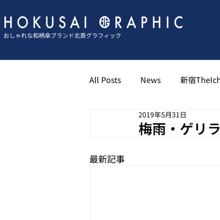
おしゃれな和柄傘ブランド北斎グラフィック
All Posts
News
新宿TheIch
2019年5月31日
京都祇園北斎グラフィック
梅雨・ゲリ
最新記事
博多キャナル北斎グラフィック