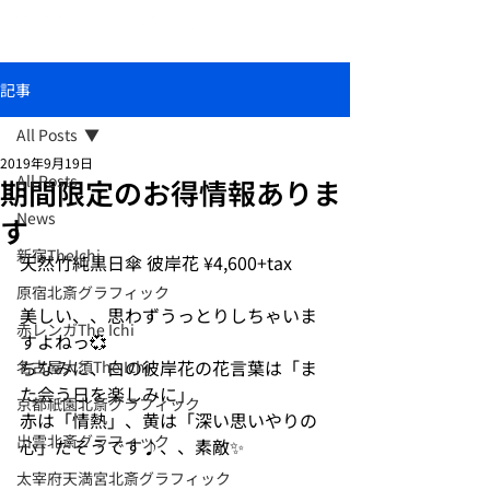
おしゃれな和柄傘ブランド北斎グラフィック
記事
All Posts
2019年9月19日
All Posts
期間限定のお得情報ありま
News
す
新宿TheIchi
天然竹純黒日傘 彼岸花 ¥4,600+tax
原宿北斎グラフィック
美しい、、思わずうっとりしちゃいま
赤レンガThe Ichi
すよねっ💞
ちなみに、白の彼岸花の花言葉は「ま
名古屋大須The Ichi
た会う日を楽しみに」
京都祇園北斎グラフィック
赤は「情熱」、黄は「深い思いやりの
出雲北斎グラフィック
心」だそうです♪、、素敵✨
太宰府天満宮北斎グラフィック