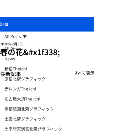
おしゃれな和柄傘ブランド北斎グラフィック
記事
All Posts
2020年2月5日
All Posts
春の花&#x1f338;
News
新宿TheIchi
最新記事
すべて表示
原宿北斎グラフィック
赤レンガThe Ichi
名古屋大須The Ichi
京都祇園北斎グラフィック
出雲北斎グラフィック
太宰府天満宮北斎グラフィック