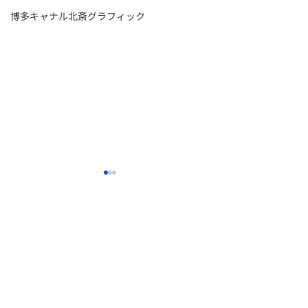
博多キャナル北斎グラフィック
✨秋の再入荷✨
母の日のギフト
&#x1f490;✨
天然竹純黒日傘-彼岸花
￥3,600（税抜） (税込
こんにちは🐰 こ
北斎グラフィック
姉妹ブランド
￥3,960)和柄テキスタイル天
落ち着いてきて、
ー ニュース
ー かすう工房
然竹日傘-芍薬 ￥3,600（税
の良い天気が続い
ー ブランドコンセプト
抜） (税込￥3,960) 丸屋根深
ー かんざし屋wargo
ね〜！ 日に焼け
張傘- 牡丹百合 橙
な私はこの時期本
ー 商品ギャラリー
ー 箸や万作