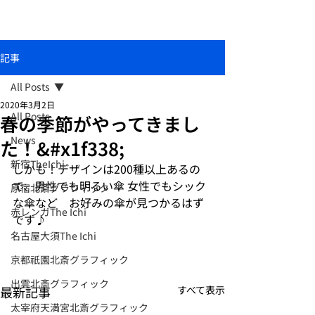
おしゃれな和柄傘ブランド北斎グラフィック
記事
All Posts
2020年3月2日
All Posts
春の季節がやってきまし
News
た！&#x1f338;
新宿TheIchi
しかも！デザインは200種以上あるの
で、男性でも明るい傘 女性でもシック
原宿北斎グラフィック
な傘など    お好みの傘が見つかるはず
赤レンガThe Ichi
です♪
名古屋大須The Ichi
京都祇園北斎グラフィック
出雲北斎グラフィック
最新記事
すべて表示
太宰府天満宮北斎グラフィック