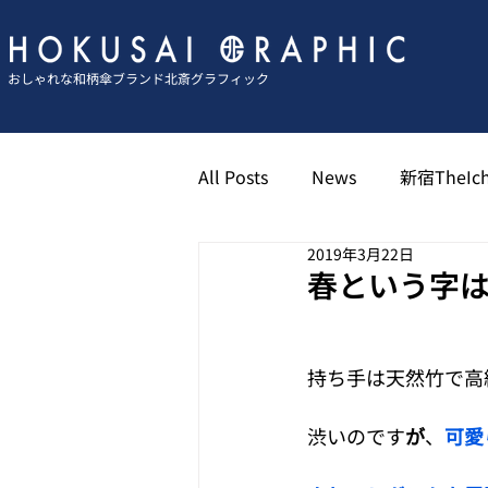
おしゃれな和柄傘ブランド北斎グラフィック
All Posts
News
新宿TheIch
2019年3月22日
京都祇園北斎グラフィック
春という字
博多キャナル北斎グラフィック
持ち手は天然竹で高
渋いのです
が
、
可愛