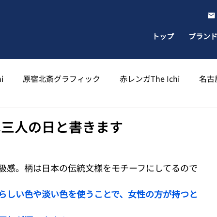
トップ
ブラン
i
原宿北斎グラフィック
赤レンガThe Ichi
名古屋
出雲北斎グラフィック
太宰府天満宮北斎グラフィック
は三人の日と書きます
級感。柄は日本の伝統文様をモチーフにしてるので
らしい色や淡い色を使うことで、女性の方が持つと