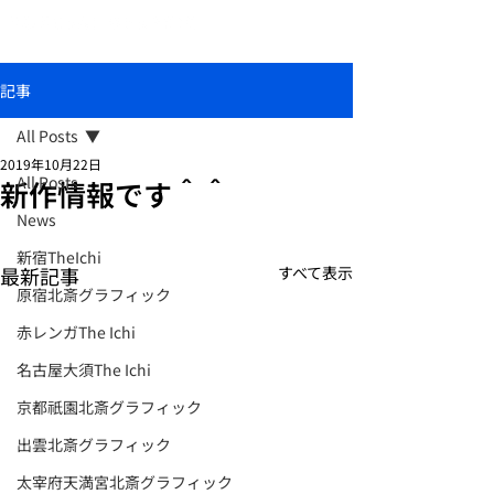
おしゃれな和柄傘ブランド北斎グラフィック
記事
All Posts
2019年10月22日
All Posts
新作情報です＾＾
News
新宿TheIchi
最新記事
すべて表示
原宿北斎グラフィック
赤レンガThe Ichi
名古屋大須The Ichi
京都祇園北斎グラフィック
出雲北斎グラフィック
太宰府天満宮北斎グラフィック