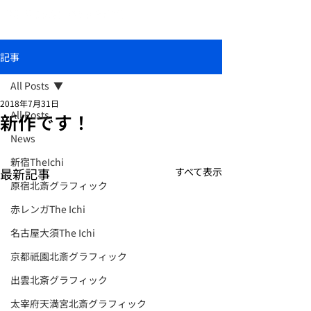
おしゃれな和柄傘ブランド北斎グラフィック
記事
All Posts
2018年7月31日
All Posts
新作です！
News
新宿TheIchi
最新記事
すべて表示
原宿北斎グラフィック
赤レンガThe Ichi
名古屋大須The Ichi
京都祇園北斎グラフィック
出雲北斎グラフィック
太宰府天満宮北斎グラフィック