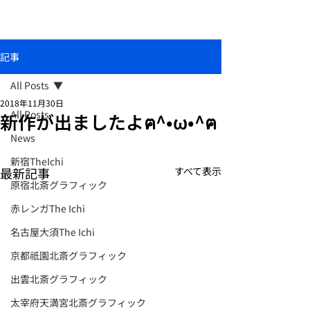
おしゃれな和柄傘ブランド北斎グラフィック
記事
All Posts
2018年11月30日
All Posts
新作が出ましたよฅ^•ω•^ฅ
News
新宿TheIchi
最新記事
すべて表示
原宿北斎グラフィック
赤レンガThe Ichi
名古屋大須The Ichi
京都祇園北斎グラフィック
出雲北斎グラフィック
太宰府天満宮北斎グラフィック