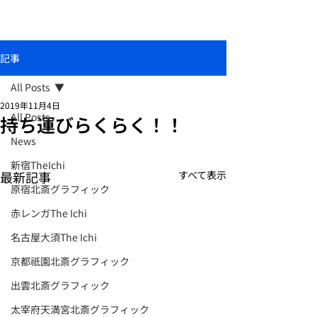
おしゃれな和柄傘ブランド北斎グラフィック
記事
All Posts
2019年11月4日
All Posts
持ち運びらくらく！！
News
新宿TheIchi
最新記事
すべて表示
原宿北斎グラフィック
赤レンガThe Ichi
名古屋大須The Ichi
京都祇園北斎グラフィック
出雲北斎グラフィック
太宰府天満宮北斎グラフィック