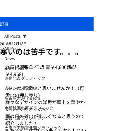
おしゃれな和柄傘ブランド北斎グラフィック
記事
All Posts
2018年12月18日
All Posts
寒いのは苦手です。。。
News
丸屋根深張傘-洋燈 青￥4,600(税込
新宿TheIchi
￥4,968)
原宿北斎グラフィック
ジャーン可愛いと思いませんか！（可
赤レンガThe Ichi
愛いの押し売り）
名古屋大須The Ichi
様々なデザインの洋燈が頭上を華やか
京都祇園北斎グラフィック
にしてくださるので
雨の日の外出が楽しくなると思うので
出雲北斎グラフィック
紹介しました！
太宰府天満宮北斎グラフィック
もちろん、UVカットもしっかりしてい