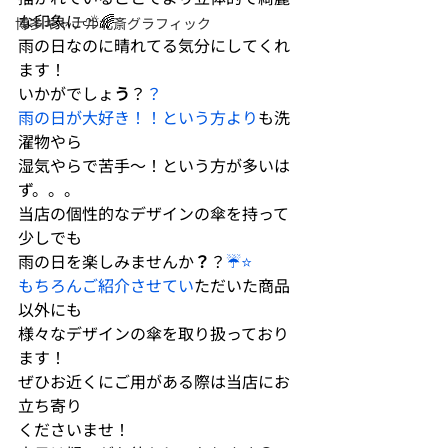
な印象に⛅️🌈
博多キャナル北斎グラフィック
雨の日なのに晴れてる気分にしてくれ
ます！
いかがでしょ
う
？
？
雨の日が大好き！！という方より
も洗
濯物やら
湿気やらで苦手〜！という方が多いは
ず。。。
当店の個性的なデザインの傘を持って
少しでも
雨の日を楽しみませんか
？
？
☔️⭐️
もちろんご紹介させてい
ただいた商品
以外にも
様々なデザインの傘を取り扱っており
ます！
ぜひお近くにご用がある際は当店にお
立ち寄り
くださいませ！