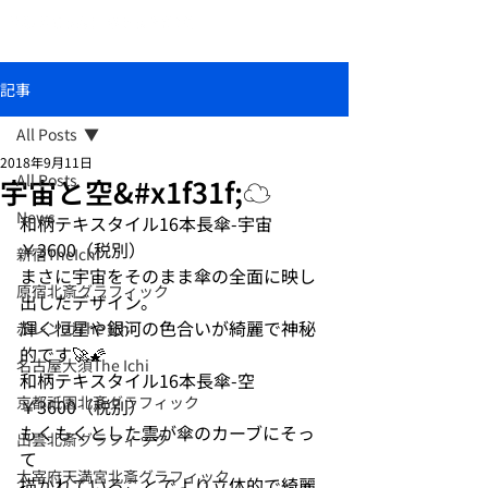
おしゃれな和柄傘ブランド北斎グラフィック
記事
All Posts
2018年9月11日
All Posts
宇宙と空&#x1f31f;☁️
News
和柄テキスタイル16本長傘-宇宙　
￥3600（税別）
新宿TheIchi
まさに宇宙をそのまま傘の全面に映し
原宿北斎グラフィック
出したデザイン。
輝く恒星や銀河の色合いが綺麗で神秘
赤レンガThe Ichi
的です🚀🌠
名古屋大須The Ichi
和柄テキスタイル16本長傘-空　
京都祇園北斎グラフィック
￥3600（税別）
もくもくとした雲が傘のカーブにそっ
出雲北斎グラフィック
て
太宰府天満宮北斎グラフィック
描かれていることでより立体的で綺麗