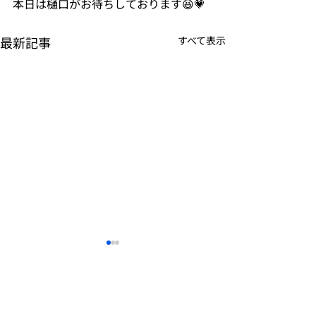
本日は樋口がお待ちしております😆💗
最新記事
すべて表示
✨秋の再入荷✨
母の日のギフト
&#x1f490;✨
天然竹純黒日傘-彼岸花
￥3,600（税抜） (税込
こんにちは🐰 こ
北斎グラフィック
姉妹ブランド