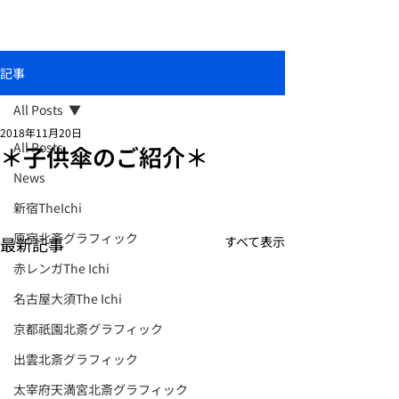
おしゃれな和柄傘ブランド北斎グラフィック
記事
All Posts
2018年11月20日
All Posts
＊子供傘のご紹介＊
News
新宿TheIchi
原宿北斎グラフィック
最新記事
すべて表示
赤レンガThe Ichi
名古屋大須The Ichi
京都祇園北斎グラフィック
出雲北斎グラフィック
太宰府天満宮北斎グラフィック