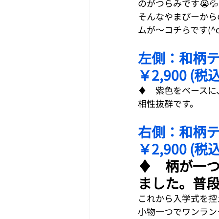
のがつらみです😭💦
そんなやまぴーから
ムが〜コチらです(^o^
左側：和柄テ
￥2,900 (税込
♦　紫色をベースに
相性抜群です。 
右側：和柄テ
￥2,900 (税込
♦　柄が一
ました。普
これから入学式を控
小物一つでワンラン