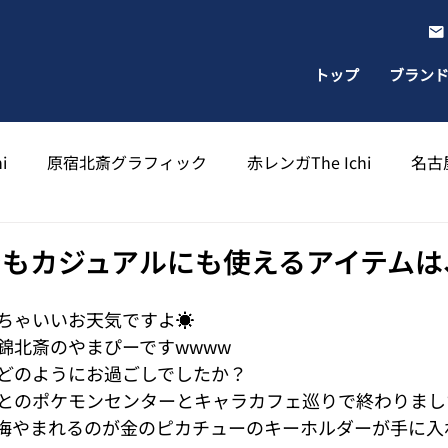
トップ
ブラン
i
原宿北斎グラフィック
赤レンガThe Ichi
名古屋
出雲北斎グラフィック
太宰府天満宮北斎グラフィック
もカジュアルにも使えるアイテムは、
ちゃいいお天気ですよ☀️
錦北斎のやまぴーですwwww
どのようにお過ごしでしたか？
とのポケモンセンターとキャラカフェ巡りで終わりまし
悔やまれるのが金のピカチューのキーホルダーが手に入