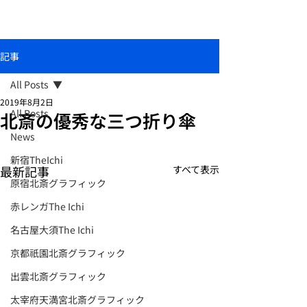
おしゃれな和柄傘ブランド北斎グラフィック
記事
All Posts
2019年8月2日
All Posts
北斎の優秀な三つ折り傘
News
新宿TheIchi
最新記事
すべて表示
原宿北斎グラフィック
赤レンガThe Ichi
名古屋大須The Ichi
京都祇園北斎グラフィック
出雲北斎グラフィック
太宰府天満宮北斎グラフィック