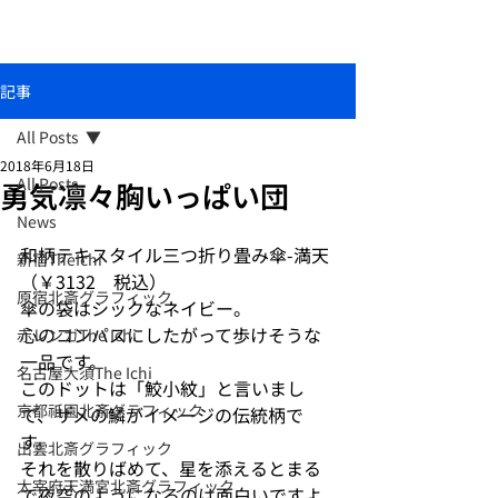
おしゃれな和柄傘ブランド北斎グラフィック
記事
All Posts
2018年6月18日
All Posts
勇気凛々胸いっぱい団
News
和柄テキスタイル三つ折り畳み傘-満天
新宿TheIchi
（￥3132　税込）
原宿北斎グラフィック
傘の袋はシックなネイビー。
心のコンパスにしたがって歩けそうな
赤レンガThe Ichi
一品です。
名古屋大須The Ichi
このドットは「鮫小紋」と言いまし
京都祇園北斎グラフィック
て、サメの鱗がイメージの伝統柄で
す。
出雲北斎グラフィック
それを散りばめて、星を添えるとまる
太宰府天満宮北斎グラフィック
で夜空のようになるのは面白いですよ