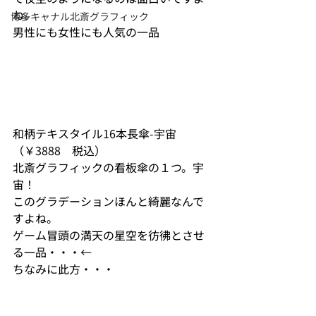
ね。
博多キャナル北斎グラフィック
男性にも女性にも人気の一品
和柄テキスタイル16本長傘-宇宙
（￥3888　税込）
北斎グラフィックの看板傘の１つ。宇
宙！
このグラデーションほんと綺麗なんで
すよね。
ゲーム冒頭の満天の星空を彷彿とさせ
る一品・・・←
ちなみに此方・・・