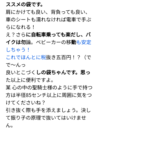
ススメの袋です。
肩にかけても良い、背負っても良い、
車のシートも濡れなければ電車で手ぶ
らになれる！
え？さら
に自転車乗っても楽だし、バ
イクは勿
論。ベビーカーの移
動
も安定
しちゃう！
これでほんとに税
抜き五百円！？（で
で〜んっ
良いとこづく
しの袋ちゃんです。思っ
た以上に便利ですよ。
某 心の中の聖騎士様のように手で持つ
方は半径85センチ以上に周囲に気をつ
けてくださいね？
引き抜く際も手を添えましょう。決し
て振り子の原理で抜いてはいけませ
ん。