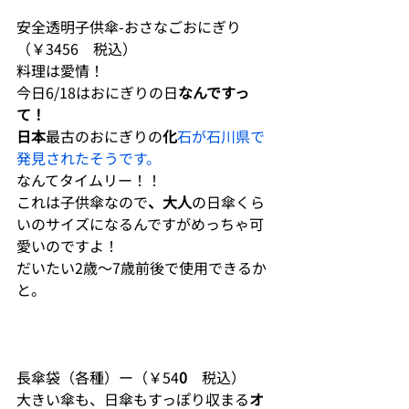
安全透明子供傘-おさなごおにぎり
（￥3456　税込）
料理は愛情！
今日6/18はおにぎりの日
なんですっ
て！
日本
最古のおにぎりの
化
石が石川県で
発見されたそうです。
なんてタイムリー！！
これは子供傘なので
、大人
の日傘くら
いのサイズになるんですがめっちゃ可
愛いのですよ！
だいたい2歳〜7歳前後で使用できるか
と。
長傘袋（各種）ー（￥54
0
　税込）
大きい傘も、日傘もすっぽり収まる
オ