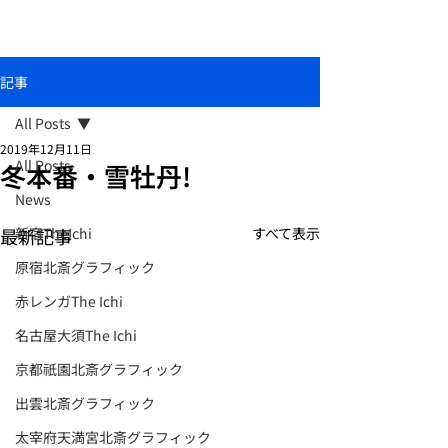
おしゃれな和柄傘ブランド北斎グラフィック
記事
All Posts
2019年12月11日
All Posts
冬本番・雪牡丹!
News
最新記事
新宿TheIchi
すべて表示
原宿北斎グラフィック
赤レンガThe Ichi
名古屋大須The Ichi
京都祇園北斎グラフィック
出雲北斎グラフィック
太宰府天満宮北斎グラフィック