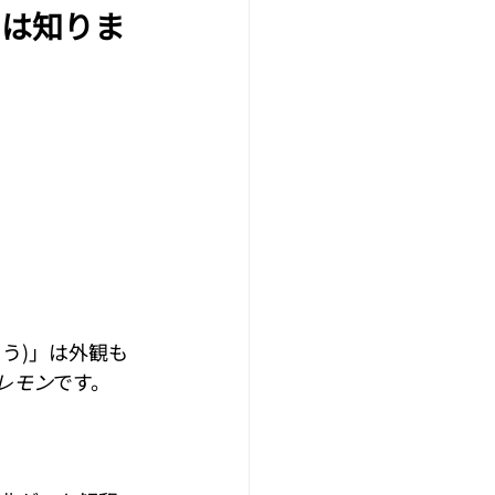
とは知りま
う)」は外観も
レモン
です。