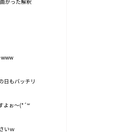
じ曲がった解釈
www
の日もバッチリ
ぉ〜(*´꒳
さいｗ