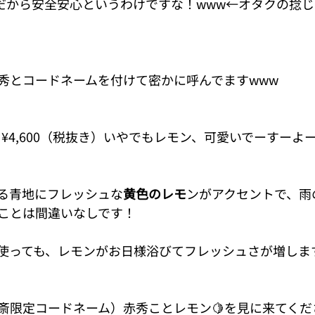
勤めだから安全安心というわけですな！www←オタクの捻
赤秀とコードネームを付けて密かに呼んでますwww
¥4,600（税抜き）いやでもレモン、可愛いでーすーよー
る青地にフレッシュな
黄色のレモ
ンがアクセントで、雨
なことは間違いなしです！
使っても、レモンがお日様浴びてフレッシュさが増しますよ
斎限定コードネーム）赤秀ことレモン🍋を見に来てくだ