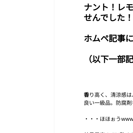
ナント！レモ
せんでした
ホムペ記事
（以下一部
香
り高く、清涼感は
良い一級品。防腐剤
・・・ほほぉうww