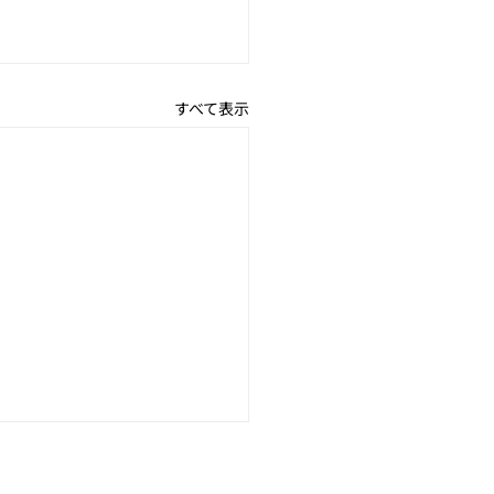
すべて表示
日のギフトに
1f490;✨