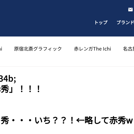
トップ
ブラン
i
原宿北斎グラフィック
赤レンガThe Ichi
名古屋
出雲北斎グラフィック
太宰府天満宮北斎グラフィック
4b;
赤秀」！！！
、秀・・・いち？？！←略して赤秀w