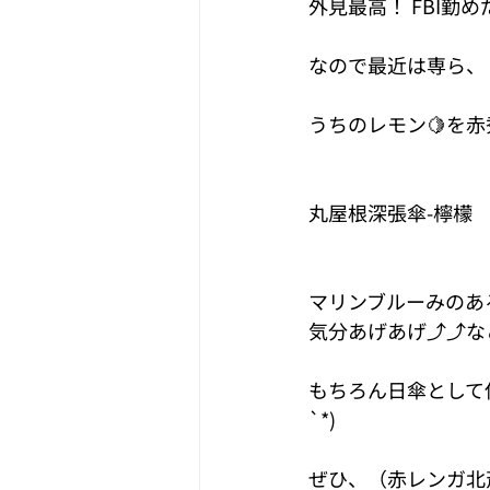
外見最高！ FBI
なので最近は専ら、
うちのレモン🍋を
丸屋根深張傘-檸檬　
マリンブルーみのあ
気分あげあげ⤴︎⤴︎
もちろん日傘として
`*)
ぜひ、（赤レンガ北