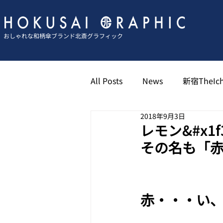
おしゃれな和柄傘ブランド北斎グラフィック
All Posts
News
新宿TheIch
2018年9月3日
京都祇園北斎グラフィック
レモン&#x1f3
その名も「
博多キャナル北斎グラフィック
赤・・・い