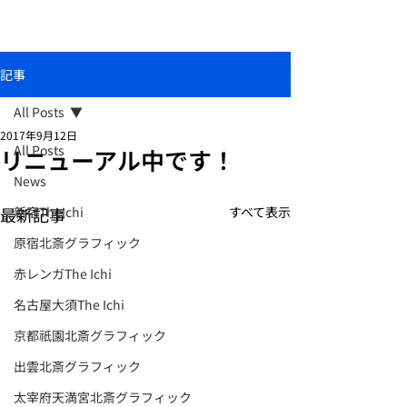
おしゃれな和柄傘ブランド北斎グラフィック
記事
All Posts
2017年9月12日
All Posts
リニューアル中です！
News
最新記事
新宿TheIchi
すべて表示
原宿北斎グラフィック
赤レンガThe Ichi
名古屋大須The Ichi
京都祇園北斎グラフィック
出雲北斎グラフィック
太宰府天満宮北斎グラフィック