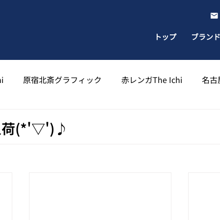
トップ
ブラン
i
原宿北斎グラフィック
赤レンガThe Ichi
名古屋
出雲北斎グラフィック
太宰府天満宮北斎グラフィック
(*'▽')♪