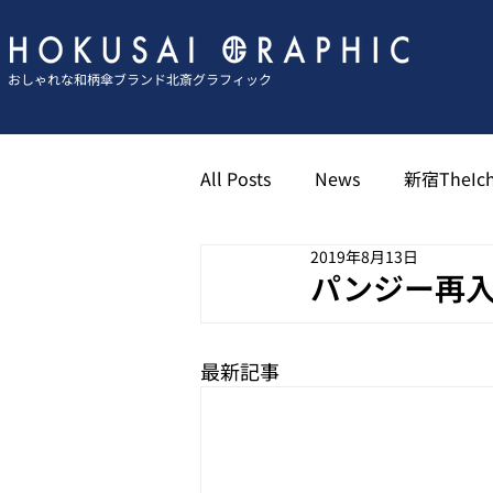
おしゃれな和柄傘ブランド北斎グラフィック
All Posts
News
新宿TheIch
2019年8月13日
京都祇園北斎グラフィック
パンジー再入荷
博多キャナル北斎グラフィック
最新記事