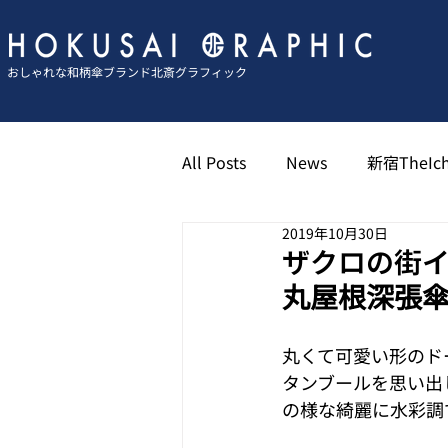
おしゃれな和柄傘ブランド北斎グラフィック
All Posts
News
新宿TheIch
2019年10月30日
京都祇園北斎グラフィック
ザクロの街
丸屋根深張傘
博多キャナル北斎グラフィック
丸くて可愛い形のド
タンブールを思い出し
の様な綺麗に水彩調