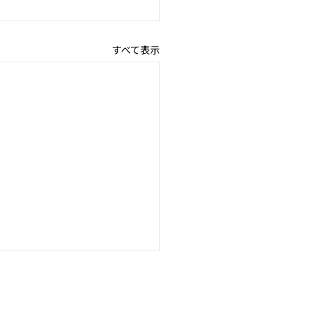
すべて表示
日のギフトに
1f490;✨
姉妹ブランド