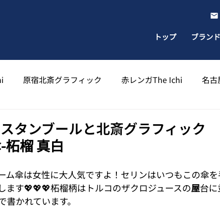
トップ
ブラン
i
原宿北斎グラフィック
赤レンガThe Ichi
名古屋
出雲北斎グラフィック
太宰府天満宮北斎グラフィック
イスタンブールと北斎グラフィック
-柘榴 真白
ーム傘は女性に大人気ですよ！セリンはいつもこの傘を
ます💖💖💖柘榴柄はトルコのザクロジュースの
屋
台に
で書かれています。