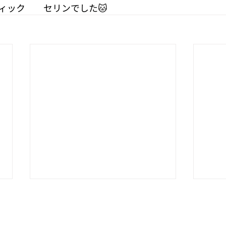
ィック　　セリンでした🐱
✨秋の再入荷✨
母の
&#x
天然竹純黒日傘-彼岸花
出店情報