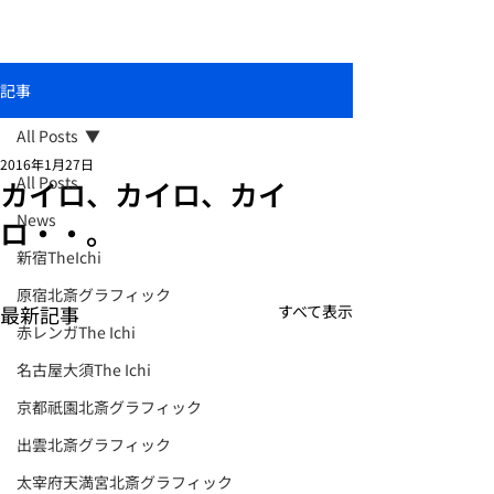
おしゃれな和柄傘ブランド北斎グラフィック
記事
All Posts
2016年1月27日
All Posts
カイロ、カイロ、カイ
News
ロ・・。
新宿TheIchi
原宿北斎グラフィック
最新記事
すべて表示
赤レンガThe Ichi
名古屋大須The Ichi
京都祇園北斎グラフィック
出雲北斎グラフィック
太宰府天満宮北斎グラフィック