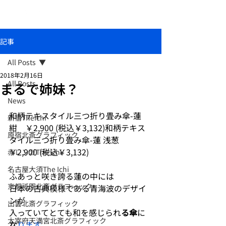
おしゃれな和柄傘ブランド北斎グラフィック
記事
All Posts
2018年2月16日
All Posts
まるで姉妹？
News
和柄テキスタイル三つ折り畳み傘-蓮 
新宿TheIchi
紺　￥2,900 (税込￥3,132)和柄テキス
原宿北斎グラフィック
タイル三つ折り畳み傘-蓮 浅葱　
￥2,900 (税込￥3,132)
赤レンガThe Ichi
名古屋大須The Ichi
ふあっと咲き誇る蓮の中には
京都祇園北斎グラフィック
日本の古典模様である青海波のデザイ
ンが
出雲北斎グラフィック
入っていてとても和を感じられ
る傘
に
太宰府天満宮北斎グラフィック
な
ります