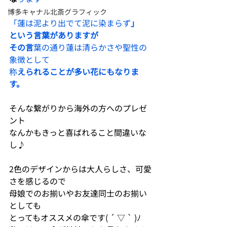
博多キャナル北斎グラフィック
「蓮は泥より出でて泥に染まらず
」
という言葉がありますが
その言
葉の通り蓮は清らかさや聖性の
象徴として
称
えられることが多い花にもなりま
す。
そんな繋がりから海外の方へのプレゼ
ント
なんかもきっと喜ばれること間違いな
し♪
2色のデザインからは大人らしさ、可愛
さを感じるので
母娘でのお揃いやお友達同士のお揃い
としても
とってもオススメの傘です( ´ ▽ ` )ﾉ