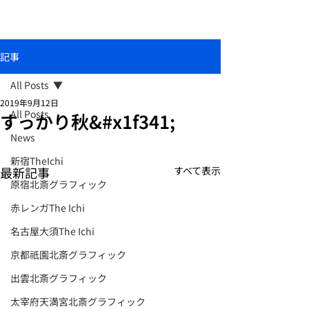
おしゃれな和柄傘ブランド北斎グラフィック
記事
All Posts
2019年9月12日
All Posts
すっかり秋&#x1f341;
News
新宿TheIchi
最新記事
すべて表示
原宿北斎グラフィック
赤レンガThe Ichi
名古屋大須The Ichi
京都祇園北斎グラフィック
出雲北斎グラフィック
太宰府天満宮北斎グラフィック