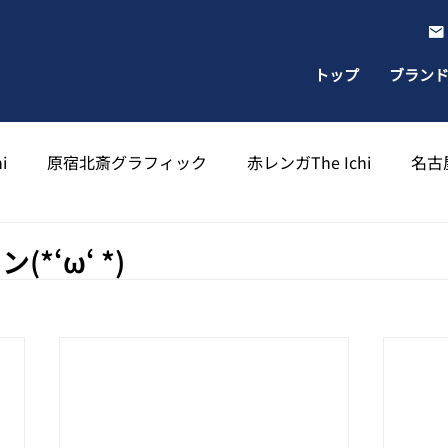
トップ
ブラン
i
原宿北斎グラフィック
赤レンガThe Ichi
名古屋
出雲北斎グラフィック
太宰府天満宮北斎グラフィック
*‘ω‘ *)