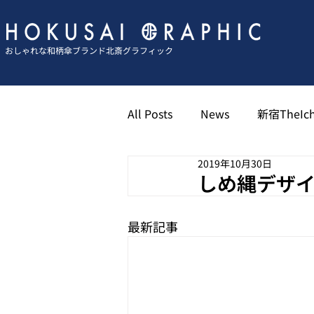
おしゃれな和柄傘ブランド北斎グラフィック
All Posts
News
新宿TheIch
2019年10月30日
京都祇園北斎グラフィック
しめ縄デザイン(
最新記事
博多キャナル北斎グラフィック