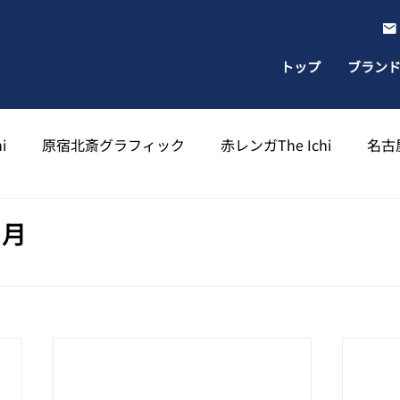
トップ
ブラン
i
原宿北斎グラフィック
赤レンガThe Ichi
名古屋
出雲北斎グラフィック
太宰府天満宮北斎グラフィック
７月