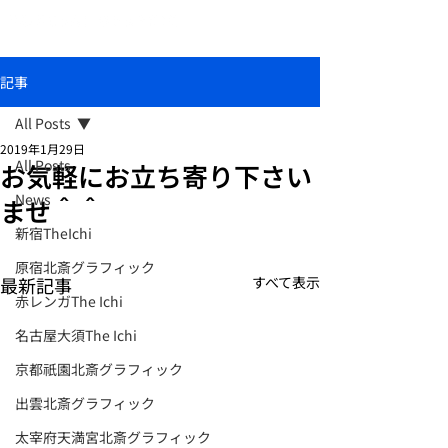
おしゃれな和柄傘ブランド北斎グラフィック
記事
All Posts
2019年1月29日
All Posts
お気軽にお立ち寄り下さい
News
ませ＾＾
新宿TheIchi
原宿北斎グラフィック
最新記事
すべて表示
赤レンガThe Ichi
名古屋大須The Ichi
京都祇園北斎グラフィック
出雲北斎グラフィック
太宰府天満宮北斎グラフィック