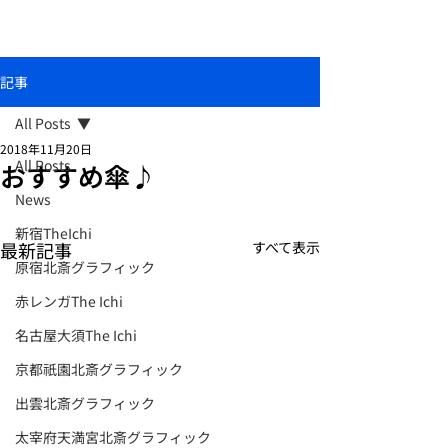
おしゃれな和柄傘ブランド北斎グラフィック
記事
All Posts
2018年11月20日
All Posts
おすすめ傘♪
News
新宿TheIchi
最新記事
すべて表示
原宿北斎グラフィック
赤レンガThe Ichi
名古屋大須The Ichi
京都祇園北斎グラフィック
出雲北斎グラフィック
太宰府天満宮北斎グラフィック